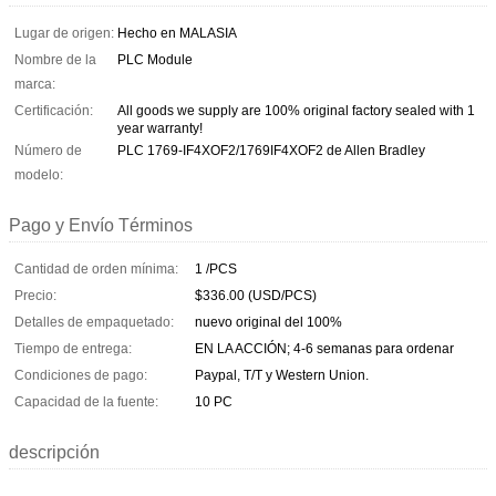
Lugar de origen:
Hecho en MALASIA
Nombre de la
PLC Module
marca:
Certificación:
All goods we supply are 100% original factory sealed with 1
year warranty!
Número de
PLC 1769-IF4XOF2/1769IF4XOF2 de Allen Bradley
modelo:
Pago y Envío Términos
Cantidad de orden mínima:
1 /PCS
Precio:
$336.00 (USD/PCS)
Detalles de empaquetado:
nuevo original del 100%
Tiempo de entrega:
EN LA ACCIÓN; 4-6 semanas para ordenar
Condiciones de pago:
Paypal, T/T y Western Union.
Capacidad de la fuente:
10 PC
descripción