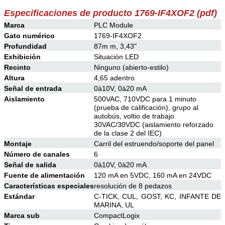
Especificaciones de producto 1769-IF4XOF2 (pdf)
Marca
PLC Module
Gato numérico
1769-IF4XOF2
Profundidad
87m m, 3,43"
Exhibición
Situación LED
Recinto
Ninguno (abierto-estilo)
Altura
4,65 adentro
Señal de entrada
0à10V, 0à20 mA
Aislamiento
500VAC, 710VDC para 1 minuto
(prueba de calificación), grupo al
autobús, voltio de trabajo
30VAC/30VDC (aislamiento reforzado
de la clase 2 del IEC)
Montaje
Carril del estruendo/soporte del panel
Número de canales
6
Señal de salida
0à10V, 0à20 mA
Fuente de alimentación
120 mA en 5VDC, 160 mA en 24VDC
Características especiales
resolución de 8 pedazos
Estándar
C-TICK, CUL, GOST, KC, INFANTE DE
MARINA, UL
Marca sub
CompactLogix