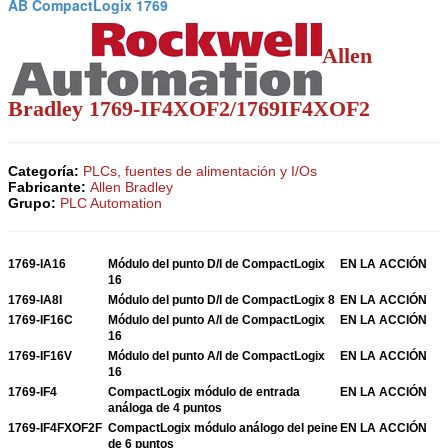
AB CompactLogix 1769
Allen
Bradley 1769-IF4XOF2/1769IF4XOF2
Categoría:
PLCs, fuentes de alimentación y I/Os
Fabricante:
Allen Bradley
Grupo:
PLC Automation
1769-IA16
Módulo del punto D/I de CompactLogix
EN LA ACCIÓN
16
1769-IA8I
Módulo del punto D/I de CompactLogix 8
EN LA ACCIÓN
1769-IF16C
Módulo del punto A/I de CompactLogix
EN LA ACCIÓN
16
1769-IF16V
Módulo del punto A/I de CompactLogix
EN LA ACCIÓN
16
1769-IF4
CompactLogix módulo de entrada
EN LA ACCIÓN
análoga de 4 puntos
1769-IF4FXOF2F
CompactLogix módulo análogo del peine
EN LA ACCIÓN
de 6 puntos