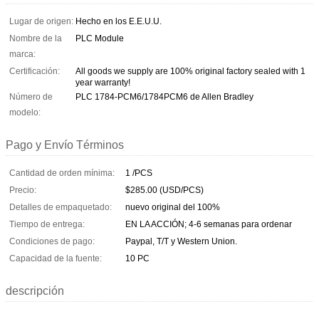
Lugar de origen:
Hecho en los E.E.U.U.
Nombre de la
PLC Module
marca:
Certificación:
All goods we supply are 100% original factory sealed with 1
year warranty!
Número de
PLC 1784-PCM6/1784PCM6 de Allen Bradley
modelo:
Pago y Envío Términos
Cantidad de orden mínima:
1 /PCS
Precio:
$285.00 (USD/PCS)
Detalles de empaquetado:
nuevo original del 100%
Tiempo de entrega:
EN LA ACCIÓN; 4-6 semanas para ordenar
Condiciones de pago:
Paypal, T/T y Western Union.
Capacidad de la fuente:
10 PC
descripción