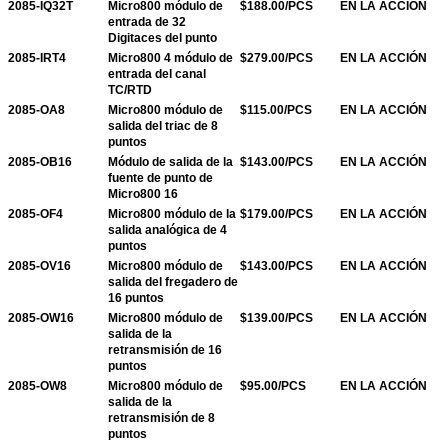
2085-IQ32T
Micro800 módulo de
$188.00/PCS
EN LA ACCIÓN
entrada de 32
Digitaces del punto
2085-IRT4
Micro800 4 módulo de
$279.00/PCS
EN LA ACCIÓN
entrada del canal
TC/RTD
2085-OA8
Micro800 módulo de
$115.00/PCS
EN LA ACCIÓN
salida del triac de 8
puntos
2085-OB16
Módulo de salida de la
$143.00/PCS
EN LA ACCIÓN
fuente de punto de
Micro800 16
2085-OF4
Micro800 módulo de la
$179.00/PCS
EN LA ACCIÓN
salida analógica de 4
puntos
2085-OV16
Micro800 módulo de
$143.00/PCS
EN LA ACCIÓN
salida del fregadero de
16 puntos
2085-OW16
Micro800 módulo de
$139.00/PCS
EN LA ACCIÓN
salida de la
retransmisión de 16
puntos
2085-OW8
Micro800 módulo de
$95.00/PCS
EN LA ACCIÓN
salida de la
retransmisión de 8
puntos