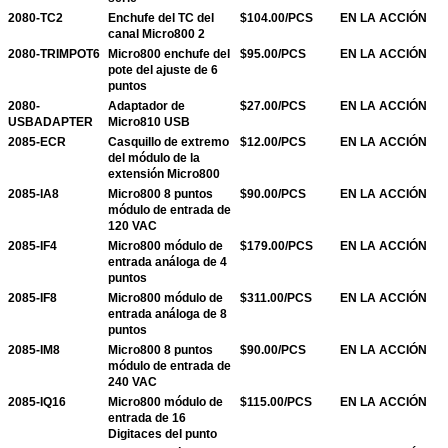
2080-TC2
Enchufe del TC del
$104.00/PCS
EN LA ACCIÓN
canal Micro800 2
2080-TRIMPOT6
Micro800 enchufe del
$95.00/PCS
EN LA ACCIÓN
pote del ajuste de 6
puntos
2080-
Adaptador de
$27.00/PCS
EN LA ACCIÓN
USBADAPTER
Micro810 USB
2085-ECR
Casquillo de extremo
$12.00/PCS
EN LA ACCIÓN
del módulo de la
extensión Micro800
2085-IA8
Micro800 8 puntos
$90.00/PCS
EN LA ACCIÓN
módulo de entrada de
120 VAC
2085-IF4
Micro800 módulo de
$179.00/PCS
EN LA ACCIÓN
entrada análoga de 4
puntos
2085-IF8
Micro800 módulo de
$311.00/PCS
EN LA ACCIÓN
entrada análoga de 8
puntos
2085-IM8
Micro800 8 puntos
$90.00/PCS
EN LA ACCIÓN
módulo de entrada de
240 VAC
2085-IQ16
Micro800 módulo de
$115.00/PCS
EN LA ACCIÓN
entrada de 16
Digitaces del punto