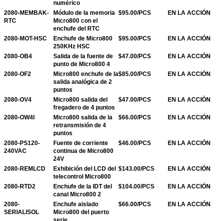
numérico
2080-MEMBAK-
Módulo de la memoria
$95.00/PCS
EN LA ACCIÓN
RTC
Micro800 con el
enchufe del RTC
2080-MOT-HSC
Enchufe de Micro800
$95.00/PCS
EN LA ACCIÓN
250KHz HSC
2080-OB4
Salida de la fuente de
$47.00/PCS
EN LA ACCIÓN
punto de Micro800 4
2080-OF2
Micro800 enchufe de la
$85.00/PCS
EN LA ACCIÓN
salida analógica de 2
puntos
2080-OV4
Micro800 salida del
$47.00/PCS
EN LA ACCIÓN
fregadero de 4 puntos
2080-OW4I
Micro800 salida de la
$66.00/PCS
EN LA ACCIÓN
retransmisión de 4
puntos
2080-PS120-
Fuente de corriente
$46.00/PCS
EN LA ACCIÓN
240VAC
continua de Micro800
24V
2080-REMLCD
Exhibición del LCD del
$143.00/PCS
EN LA ACCIÓN
telecontrol Micro800
2080-RTD2
Enchufe de la IDT del
$104.00/PCS
EN LA ACCIÓN
canal Micro800 2
2080-
Enchufe aislado
$66.00/PCS
EN LA ACCIÓN
SERIALISOL
Micro800 del puerto
serie