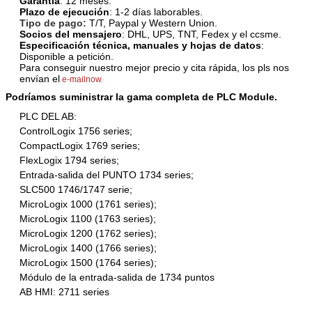
Garantía
: 12 meses.
Plazo de ejecución
: 1-2 días laborables.
Tipo de pago:
T/T, Paypal y Western Union.
Socios del mensajero
: DHL, UPS, TNT, Fedex y el ccsme.
Especificación técnica, manuales y hojas de datos
:
Disponible a petición.
Para conseguir nuestro mejor precio y cita rápida, los pls nos
envían el
e-mailnow.
Podríamos suministrar la gama completa de PLC Module.
PLC DEL AB:
ControlLogix 1756 series;
CompactLogix 1769 series;
FlexLogix 1794 series;
Entrada-salida del PUNTO 1734 series;
SLC500 1746/1747 serie;
MicroLogix 1000 (1761 series);
MicroLogix 1100 (1763 series);
MicroLogix 1200 (1762 series);
MicroLogix 1400 (1766 series);
MicroLogix 1500 (1764 series);
Módulo de la entrada-salida de 1734 puntos
AB HMI: 2711 series