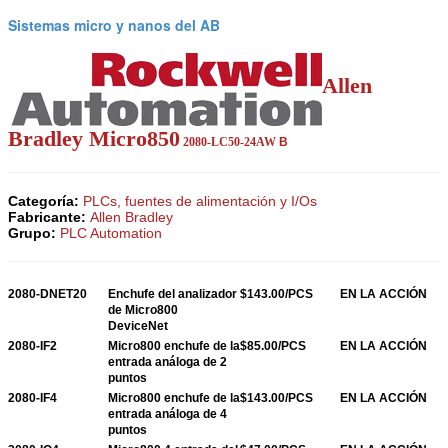
Sistemas micro y nanos del AB
Allen
Bradley Micro850
2080-LC50-24AW
B
Categoría:
PLCs, fuentes de alimentación y I/Os
Fabricante:
Allen Bradley
Grupo:
PLC Automation
2080-DNET20
Enchufe del analizador
$143.00/PCS
EN LA ACCIÓN
de Micro800
DeviceNet
2080-IF2
Micro800 enchufe de la
$85.00/PCS
EN LA ACCIÓN
entrada análoga de 2
puntos
2080-IF4
Micro800 enchufe de la
$143.00/PCS
EN LA ACCIÓN
entrada análoga de 4
puntos