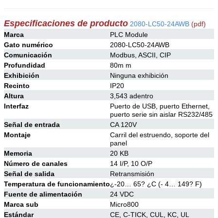
Especificaciones de producto
2080-LC50-24AWB
(pdf)
Marca
PLC Module
Gato numérico
2080-LC50-24AWB
Comunicación
Modbus, ASCII, CIP
Profundidad
80m m
Exhibición
Ninguna exhibición
Recinto
IP20
Altura
3,543 adentro
Interfaz
Puerto de USB, puerto Ethernet,
puerto serie sin aislar RS232/485
Señal de entrada
CA 120V
Montaje
Carril del estruendo, soporte del
panel
Memoria
20 KB
Número de canales
14 I/P, 10 O/P
Señal de salida
Retransmisión
Temperatura de funcionamiento
¿-20… 65? ¿C (- 4… 149? F)
Fuente de alimentación
24 VDC
Marca sub
Micro800
Estándar
CE, C-TICK, CUL, KC, UL