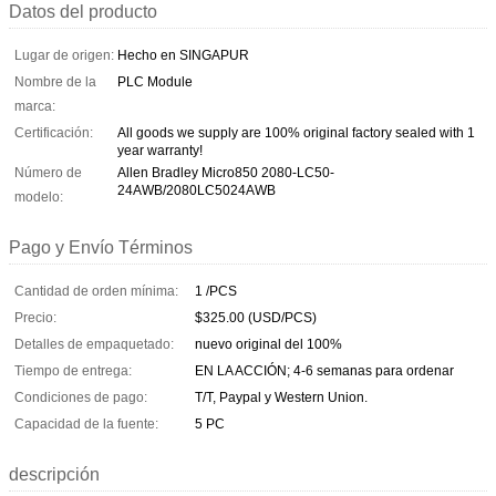
Datos del producto
Lugar de origen:
Hecho en SINGAPUR
Nombre de la
PLC Module
marca:
Certificación:
All goods we supply are 100% original factory sealed with 1
year warranty!
Número de
Allen Bradley Micro850 2080-LC50-
24AWB/2080LC5024AWB
modelo:
Pago y Envío Términos
Cantidad de orden mínima:
1 /PCS
Precio:
$325.00 (USD/PCS)
Detalles de empaquetado:
nuevo original del 100%
Tiempo de entrega:
EN LA ACCIÓN; 4-6 semanas para ordenar
Condiciones de pago:
T/T, Paypal y Western Union.
Capacidad de la fuente:
5 PC
descripción