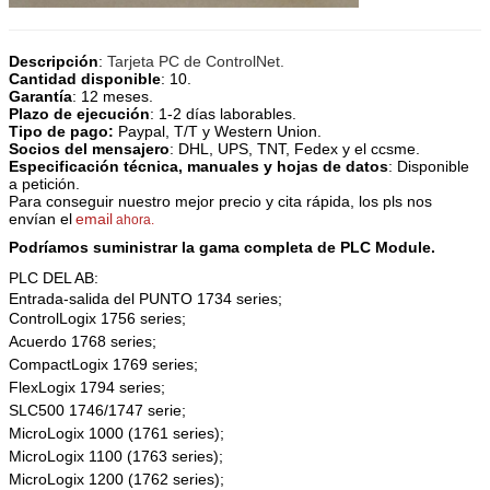
Descripción
:
Tarjeta PC de ControlNet
.
Cantidad disponible
: 10.
Garantía
: 12 meses.
Plazo de ejecución
: 1-2 días laborables.
Tipo de pago:
Paypal, T/T y Western Union.
Socios del mensajero
: DHL, UPS, TNT, Fedex y el ccsme.
Especificación técnica, manuales y hojas de datos
: Disponible
a petición.
Para conseguir nuestro mejor precio y cita rápida, los pls nos
envían el
email
ahora.
Podríamos suministrar la gama completa de PLC Module.
PLC DEL AB:
Entrada-salida del PUNTO 1734 series;
ControlLogix 1756 series;
Acuerdo 1768 series;
CompactLogix 1769 series;
FlexLogix 1794 series;
SLC500 1746/1747 serie;
MicroLogix 1000 (1761 series);
MicroLogix 1100 (1763 series);
MicroLogix 1200 (1762 series);