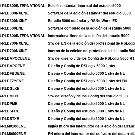
4-RLD300INTERNATIONAL
Edición estándar Internati del estudio 5000
4-RLD300NXENE
Software de la edición estándar del estudio 5000
4-RLD300NXINT
Estudio 5000 estándar y RSNetWorx IED
4-RLD600ENE
Software completo de la edición del estudio 5000
4-RLD600INTERNATIONAL
International lleno de la edición del estudio 5000
4-RLD700NXENE
Sfw del EN de la edición del profesional de RSLogi
4-RLD700NXINT
Interno de la edición del profesional del estudio 50
4-RLDAPCCLENE
Sfw del diseño y de los Config de RSLogix 5000 RT
4-RLDAPCENE
Diseño y Config de RSLogix 5000 1 sfw
4-RLDFBDENE
Diseño y Config del estudio 5000 1 sfw de NL
4-RLDFZYENE
Diseño y Config de RSLogix 5000 1 sfw del EN
4-RLDGLXE
Diseño y Config del estudio 5000 1 sfw de NL
4-RLDMLPE
Sfw del diseño y de los Config del estudio 5000
4-RLDPME
Diseño y Config del estudio 5000 1 sfw de NL
4-RLDSFCE
Diseño y Config del estudio 5000 1 sfw de NL
4-RLDSTXE
Diseño y Config del estudio 5000 1 sfw de NL
4-RLM0100ENE
Inglés micro del interruptor de la edición del arra
4-RLM0800ENE
EN micro del interruptor del software del desarrol