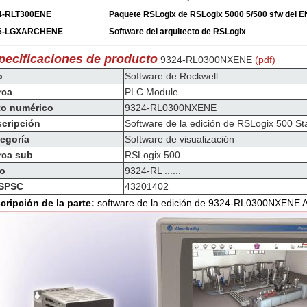
4-RLT300ENE
Paquete RSLogix de RSLogix 5000 5/500 sfw del E
6-LGXARCHENE
Software del arquitecto de RSLogix
pecificaciones de producto
9324-RL0300NXENE
(pdf)
o
Software de Rockwell
rca
PLC Module
to numérico
9324-RL0300NXENE
cripción
Software de la edición de RSLogix 500 St
egoría
Software de visualización
rca sub
RSLogix 500
po
9324-RL ......
SPSC
43201402
cripción de la parte:
software de la edición de 9324-RL0300NXENE 