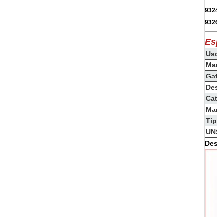
932
932
Es
Us
Ma
Ga
Des
Cat
Ma
Ti
UN
Des