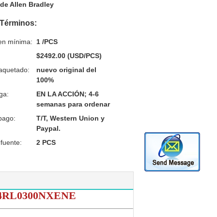
de Allen Bradley
 Términos:
en mínima:
1 /PCS
$2492.00 (USD/PCS)
aquetado:
nuevo original del
100%
ga:
EN LA ACCIÓN; 4-6
semanas para ordenar
pago:
T/T, Western Union y
Paypal.
fuente:
2 PCS
4RL0300NXENE