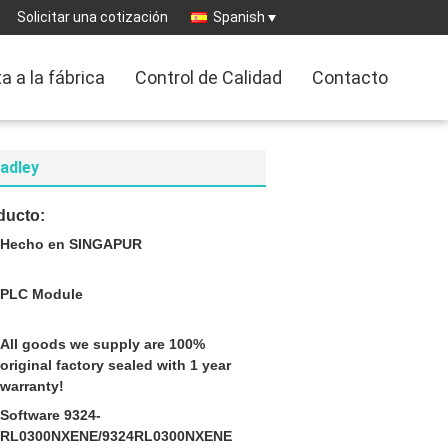
Solicitar una cotización
Spanish
ta a la fábrica
Control de Calidad
Contacto
adley
ducto:
Hecho en SINGAPUR
PLC Module
All goods we supply are 100%
original factory sealed with 1 year
warranty!
Software 9324-
RL0300NXENE/9324RL0300NXENE