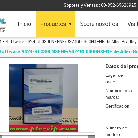
Soporte y Ventas :
00-852-65626925
Inicio
Productos
Sobre nosotros
Visi
B
Software 9324-RL0300NXENE/9324RL0300NXENE de Allen Bradley
Software 9324-RL0300NXENE/9324RL0300NXENE de Allen Br
Datos del pro
Lugar de
origen:
Nombre de la
marca:
Certificación:
Número de
modelo: