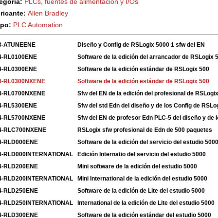
egoría:
PLCs, fuentes de alimentación y I/Os
ricante:
Allen Bradley
upo:
PLC Automation
3-ATUNEENE
Diseño y Config de RSLogix 5000 1 sfw del EN
4-RL0100ENE
Software de la edición del arrancador de RSLogix 
4-RL0300ENE
Software de la edición estándar de RSLogix 500
4-RL0300NXENE
Software de la edición estándar de RSLogix 500
4-RL0700NXENE
Sfw del EN de la edición del profesional de RSLogi
4-RL5300ENE
Sfw del std Edn del diseño y de los Config de RSLo
4-RL5700NXENE
Sfw del EN de profesor Edn PLC-5 del diseño y de l
4-RLC700NXENE
RSLogix sfw profesional de Edn de 500 paquetes
4-RLD000ENE
Software de la edición del servicio del estudio 500
4-RLD000INTERNATIONAL
Edición Internatio del servicio del estudio 5000
4-RLD200ENE
Mini software de la edición del estudio 5000
4-RLD200INTERNATIONAL
Mini International de la edición del estudio 5000
4-RLD250ENE
Software de la edición de Lite del estudio 5000
4-RLD250INTERNATIONAL
International de la edición de Lite del estudio 5000
4-RLD300ENE
Software de la edición estándar del estudio 5000