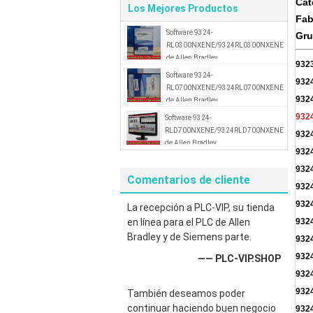
Cat
Los Mejores Productos
Fab
Software 9324-
Gr
RL0300NXENE/9324RL0300NXENE
de Allen Bradley
932
Software 9324-
932
RL0700NXENE/9324RL0700NXENE
932
de Allen Bradley
932
Software 9324-
RLD700NXENE/9324RLD700NXENE
932
de Allen Bradley
932
932
Comentarios de cliente
932
932
La recepción a PLC-VIP, su tienda
en línea para el PLC de Allen
932
Bradley y de Siemens parte.
932
932
—— PLC-VIP.SHOP
932
932
También deseamos poder
continuar haciendo buen negocio
932