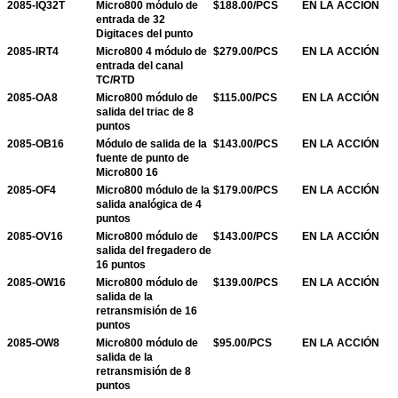
2085-IQ32T
Micro800 módulo de
$188.00/PCS
EN LA ACCIÓN
entrada de 32
Digitaces del punto
2085-IRT4
Micro800 4 módulo de
$279.00/PCS
EN LA ACCIÓN
entrada del canal
TC/RTD
2085-OA8
Micro800 módulo de
$115.00/PCS
EN LA ACCIÓN
salida del triac de 8
puntos
2085-OB16
Módulo de salida de la
$143.00/PCS
EN LA ACCIÓN
fuente de punto de
Micro800 16
2085-OF4
Micro800 módulo de la
$179.00/PCS
EN LA ACCIÓN
salida analógica de 4
puntos
2085-OV16
Micro800 módulo de
$143.00/PCS
EN LA ACCIÓN
salida del fregadero de
16 puntos
2085-OW16
Micro800 módulo de
$139.00/PCS
EN LA ACCIÓN
salida de la
retransmisión de 16
puntos
2085-OW8
Micro800 módulo de
$95.00/PCS
EN LA ACCIÓN
salida de la
retransmisión de 8
puntos