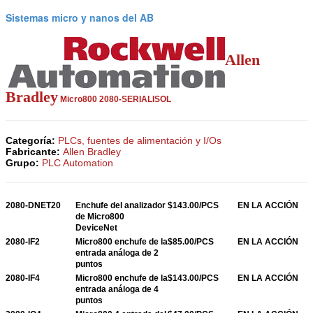
Sistemas micro y nanos del AB
Allen
Bradley
Micro800
2080-SERIALISOL
Categoría:
PLCs, fuentes de alimentación y I/Os
Fabricante:
Allen Bradley
Grupo:
PLC Automation
2080-DNET20
Enchufe del analizador
$143.00/PCS
EN LA ACCIÓN
de Micro800
DeviceNet
2080-IF2
Micro800 enchufe de la
$85.00/PCS
EN LA ACCIÓN
entrada análoga de 2
puntos
2080-IF4
Micro800 enchufe de la
$143.00/PCS
EN LA ACCIÓN
entrada análoga de 4
puntos