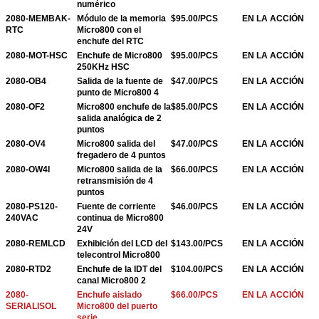
numérico
2080-MEMBAK-
Módulo de la memoria
$95.00/PCS
EN LA ACCIÓN
RTC
Micro800 con el
enchufe del RTC
2080-MOT-HSC
Enchufe de Micro800
$95.00/PCS
EN LA ACCIÓN
250KHz HSC
2080-OB4
Salida de la fuente de
$47.00/PCS
EN LA ACCIÓN
punto de Micro800 4
2080-OF2
Micro800 enchufe de la
$85.00/PCS
EN LA ACCIÓN
salida analógica de 2
puntos
2080-OV4
Micro800 salida del
$47.00/PCS
EN LA ACCIÓN
fregadero de 4 puntos
2080-OW4I
Micro800 salida de la
$66.00/PCS
EN LA ACCIÓN
retransmisión de 4
puntos
2080-PS120-
Fuente de corriente
$46.00/PCS
EN LA ACCIÓN
240VAC
continua de Micro800
24V
2080-REMLCD
Exhibición del LCD del
$143.00/PCS
EN LA ACCIÓN
telecontrol Micro800
2080-RTD2
Enchufe de la IDT del
$104.00/PCS
EN LA ACCIÓN
canal Micro800 2
2080-
Enchufe aislado
$66.00/PCS
EN LA ACCIÓN
SERIALISOL
Micro800 del puerto
serie