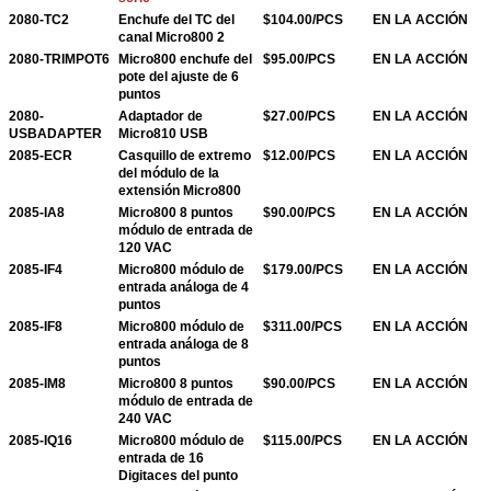
2080-TC2
Enchufe del TC del
$104.00/PCS
EN LA ACCIÓN
canal Micro800 2
2080-TRIMPOT6
Micro800 enchufe del
$95.00/PCS
EN LA ACCIÓN
pote del ajuste de 6
puntos
2080-
Adaptador de
$27.00/PCS
EN LA ACCIÓN
USBADAPTER
Micro810 USB
2085-ECR
Casquillo de extremo
$12.00/PCS
EN LA ACCIÓN
del módulo de la
extensión Micro800
2085-IA8
Micro800 8 puntos
$90.00/PCS
EN LA ACCIÓN
módulo de entrada de
120 VAC
2085-IF4
Micro800 módulo de
$179.00/PCS
EN LA ACCIÓN
entrada análoga de 4
puntos
2085-IF8
Micro800 módulo de
$311.00/PCS
EN LA ACCIÓN
entrada análoga de 8
puntos
2085-IM8
Micro800 8 puntos
$90.00/PCS
EN LA ACCIÓN
módulo de entrada de
240 VAC
2085-IQ16
Micro800 módulo de
$115.00/PCS
EN LA ACCIÓN
entrada de 16
Digitaces del punto